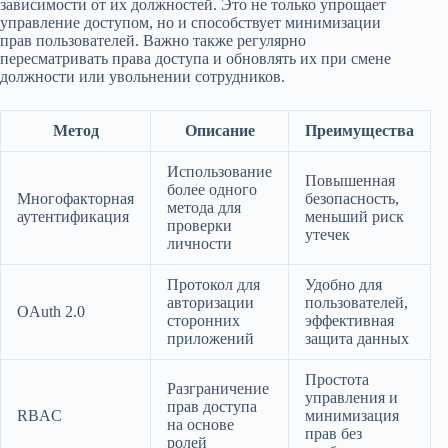
зависимости от их должностей. Это не только упрощает
управление доступом, но и способствует минимизации
прав пользователей. Важно также регулярно
пересматривать права доступа и обновлять их при смене
должности или увольнении сотрудников.
Метод
Описание
Преимущества
Использование
Повышенная
более одного
Многофакторная
безопасность,
метода для
аутентификация
меньший риск
проверки
утечек
личности
Протокол для
Удобно для
авторизации
пользователей,
OAuth 2.0
сторонних
эффективная
приложений
защита данных
Простота
Разграничение
управления и
прав доступа
RBAC
минимизация
на основе
прав без
ролей